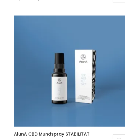
Preis
Preis
war:
ist:
89,00 €
59,00 €.
AlunA CBD Mundspray STABILITÄT