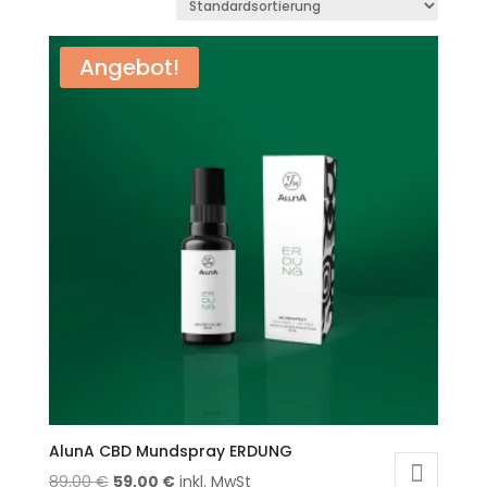
Angebot!
AlunA CBD Mundspray ERDUNG
Ursprünglicher
Aktueller
89,00
€
59,00
€
inkl. MwSt