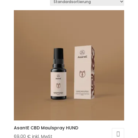
AsantE CBD Maulspray HUND
69,00
€
inkl. MwSt