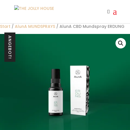
Start
/
AlunA MUNDSPRAYS
/ AlunA CBD Mundspray ERDUNG
ANGEBOT!