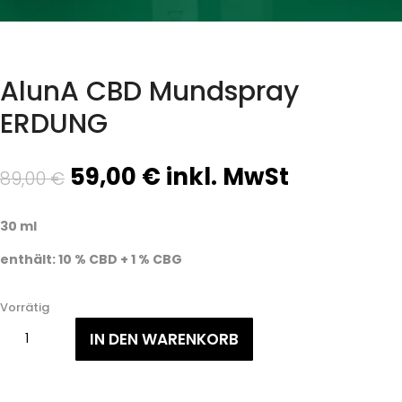
AlunA CBD Mundspray
ERDUNG
Ursprünglicher
Aktueller
59,00
€
inkl. MwSt
89,00
€
Preis
Preis
war:
ist:
30 ml
89,00 €
59,00 €.
enthält: 10 % CBD + 1 % CBG
Vorrätig
AlunA
IN DEN WARENKORB
CBD
Mundspray
ERDUNG